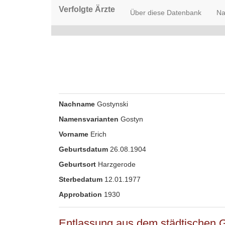
Verfolgte Ärzte
Über diese Datenbank
Na
Nachname
Gostynski
Namensvarianten
Gostyn
Vorname
Erich
Geburtsdatum
26.08.1904
Geburtsort
Harzgerode
Sterbedatum
12.01.1977
Approbation
1930
Entlassung aus dem städtischen 