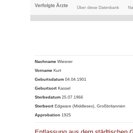
Verfolgte Ärzte
Über diese Datenbank
Na
Nachname
Wiesner
Vorname
Kurt
Geburtsdatum
04.04.1901
Geburtsort
Kassel
Sterbedatum
25.07.1966
Sterbeort
Edgware (Middlesex), Großbritannien
Approbation
1925
Entlassung aus dem städtischen 