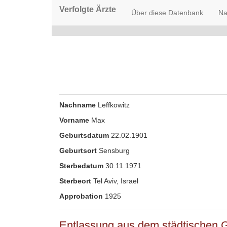
Verfolgte Ärzte
Über diese Datenbank
Na
Nachname
Leffkowitz
Vorname
Max
Geburtsdatum
22.02.1901
Geburtsort
Sensburg
Sterbedatum
30.11.1971
Sterbeort
Tel Aviv, Israel
Approbation
1925
Entlassung aus dem städtischen 