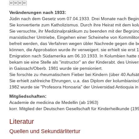

Veränderungen nach 1933:
Jüdin nach dem Gesetz vom 07.04.1933. Drei Monate nach Beginn 
Sie konvertierte zum Katholizismus. Durch ihre Heirat mit dem kolu
Sie versuchte, ihr Medizinalpraktikum zu beenden mit der Begrün
marxistischer Umtriebe, Eingehen einer Scheinehe von Kommiliton
befreit werden, das Verfahren wegen übler Nachrede gegen die bei
können, die Approbation wurde ihr verweigert. sie erhielt sie e
Emigration nach Südamerika am 06.10.1933. In Kolumbien hatte sie
bekam sie eine Stelle als "instructor" an der Kinderabt. des Univ
in Gaissach/Oberb. 1981 wurde sie pensioniert.
Sie forschte zu rheumatischem Fieber bei Kindern (über 40 Aufsät
Sie erhielt zahlreiche Ehrungen, u.a. das Diplom der kolumbianis
1982 wurde sie "Profesora Honoaria" der Universidad Antioquia in 
Mitgliedschaften:
Academie de medicina de Medellin (ab 1963)
korr. Mitglied der Deutschen Gesellschaft für Kinderheilkunde (19
Literatur
Quellen und Sekundärlitertur